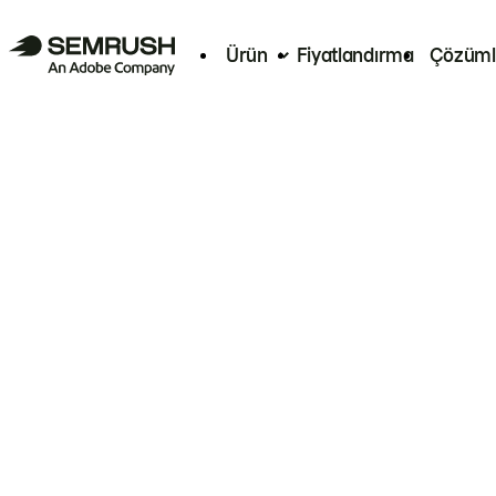
Ürün
Fiyatlandırma
Çözüml