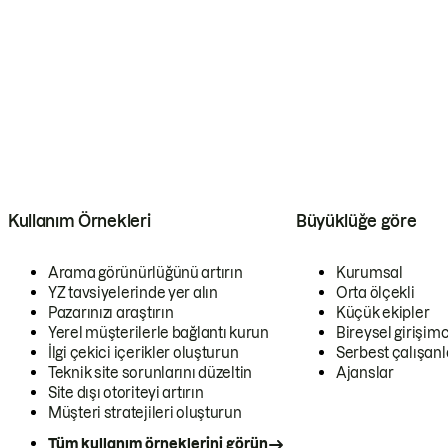
Kullanım Örnekleri
Büyüklüğe göre
Arama görünürlüğünü artırın
Kurumsal
YZ tavsiyelerinde yer alın
Orta ölçekli
Pazarınızı araştırın
Küçük ekipler
Yerel müşterilerle bağlantı kurun
Bireysel girişimc
İlgi çekici içerikler oluşturun
Serbest çalışanl
Teknik site sorunlarını düzeltin
Ajanslar
Site dışı otoriteyi artırın
Müşteri stratejileri oluşturun
Tüm kullanım örneklerini görün