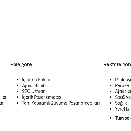
Role göre
Sektöre gör
İşletme Sahibi
Profesy
Ajans Sahibi
Peraken
SEO Uzmanı
Ajansla
iler
İçerik Pazarlamacısı
SaaS ve
ar
Tam Kapsamlı Büyüme Pazarlamacıları
Sağlık H
Yerel iş
Tüm sek