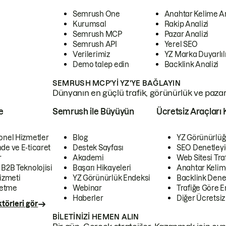
Semrush One
Anahtar Kelime A
Kurumsal
Rakip Analizi
Semrush MCP
Pazar Analizi
Semrush API
Yerel SEO
Verilerimiz
YZ Marka Duyarlılı
Demo talep edin
Backlink Analizi
SEMRUSH MCP'YI YZ'YE BAĞLAYIN
Dünyanın en güçlü trafik, görünürlük ve pazar v
e
Semrush ile Büyüyün
Ücretsiz Araçları 
onel Hizmetler
Blog
YZ Görünürlüğ
de ve E-ticaret
Destek Sayfası
SEO Denetleyi
r
Akademi
Web Sitesi Traf
 B2B Teknolojisi
Başarı Hikayeleri
Anahtar Kelim
izmeti
YZ Görünürlük Endeksi
Backlink Denet
letme
Webinar
Trafiğe Göre En
Haberler
Diğer Ücretsiz
törleri gör
BILETINIZI HEMEN ALIN