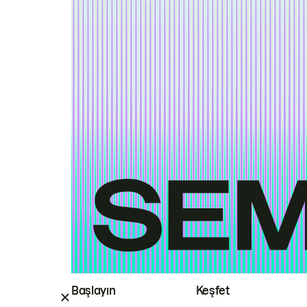
Başlayın
Keşfet