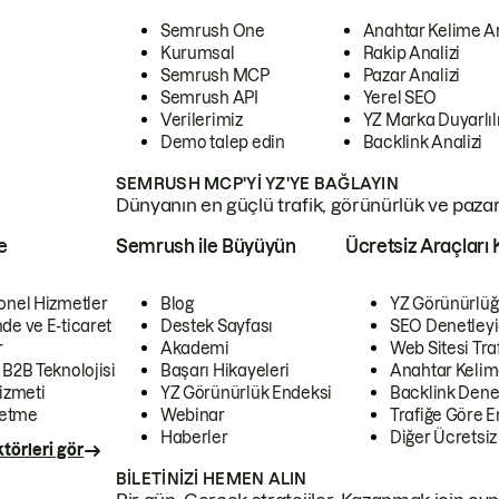
Semrush One
Anahtar Kelime A
Kurumsal
Rakip Analizi
Semrush MCP
Pazar Analizi
Semrush API
Yerel SEO
Verilerimiz
YZ Marka Duyarlılı
Demo talep edin
Backlink Analizi
SEMRUSH MCP'YI YZ'YE BAĞLAYIN
Dünyanın en güçlü trafik, görünürlük ve pazar v
e
Semrush ile Büyüyün
Ücretsiz Araçları 
onel Hizmetler
Blog
YZ Görünürlüğ
de ve E-ticaret
Destek Sayfası
SEO Denetleyi
r
Akademi
Web Sitesi Traf
 B2B Teknolojisi
Başarı Hikayeleri
Anahtar Kelim
izmeti
YZ Görünürlük Endeksi
Backlink Denet
letme
Webinar
Trafiğe Göre En
Haberler
Diğer Ücretsiz
törleri gör
BILETINIZI HEMEN ALIN