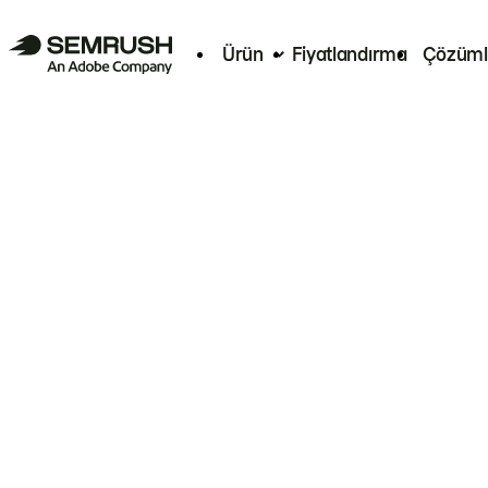
Ürün
Fiyatlandırma
Çözüml