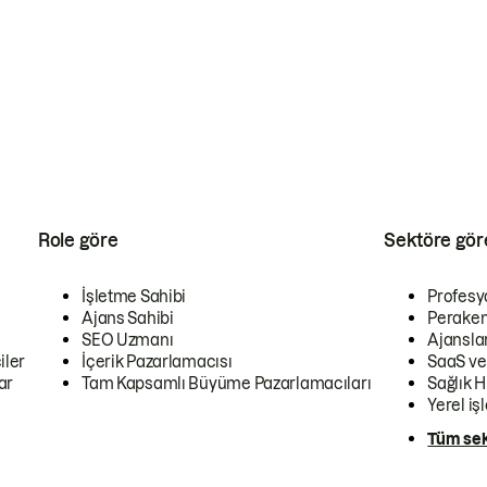
Role göre
Sektöre gör
İşletme Sahibi
Profesy
Ajans Sahibi
Peraken
SEO Uzmanı
Ajansla
iler
İçerik Pazarlamacısı
SaaS ve
ar
Tam Kapsamlı Büyüme Pazarlamacıları
Sağlık H
Yerel iş
Tüm sek