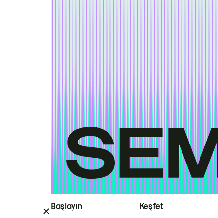
Başlayın
Keşfet