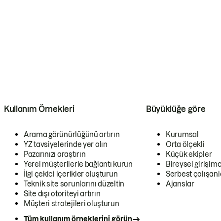
Kullanım Örnekleri
Büyüklüğe göre
Arama görünürlüğünü artırın
Kurumsal
YZ tavsiyelerinde yer alın
Orta ölçekli
Pazarınızı araştırın
Küçük ekipler
Yerel müşterilerle bağlantı kurun
Bireysel girişimc
İlgi çekici içerikler oluşturun
Serbest çalışanl
Teknik site sorunlarını düzeltin
Ajanslar
Site dışı otoriteyi artırın
Müşteri stratejileri oluşturun
Tüm kullanım örneklerini görün