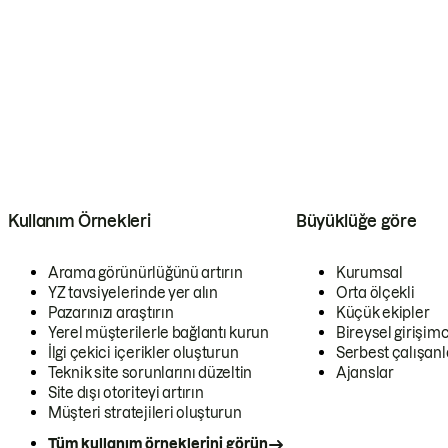
Kullanım Örnekleri
Büyüklüğe göre
Arama görünürlüğünü artırın
Kurumsal
YZ tavsiyelerinde yer alın
Orta ölçekli
Pazarınızı araştırın
Küçük ekipler
Yerel müşterilerle bağlantı kurun
Bireysel girişimc
İlgi çekici içerikler oluşturun
Serbest çalışanl
Teknik site sorunlarını düzeltin
Ajanslar
Site dışı otoriteyi artırın
Müşteri stratejileri oluşturun
Tüm kullanım örneklerini görün