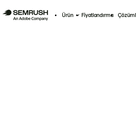
Ürün
Fiyatlandırma
Çözüml