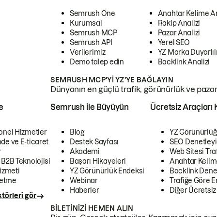
Semrush One
Anahtar Kelime A
Kurumsal
Rakip Analizi
Semrush MCP
Pazar Analizi
Semrush API
Yerel SEO
Verilerimiz
YZ Marka Duyarlılı
Demo talep edin
Backlink Analizi
SEMRUSH MCP'YI YZ'YE BAĞLAYIN
Dünyanın en güçlü trafik, görünürlük ve pazar v
e
Semrush ile Büyüyün
Ücretsiz Araçları 
onel Hizmetler
Blog
YZ Görünürlüğ
de ve E-ticaret
Destek Sayfası
SEO Denetleyi
r
Akademi
Web Sitesi Traf
 B2B Teknolojisi
Başarı Hikayeleri
Anahtar Kelim
izmeti
YZ Görünürlük Endeksi
Backlink Denet
letme
Webinar
Trafiğe Göre En
Haberler
Diğer Ücretsiz
törleri gör
BILETINIZI HEMEN ALIN