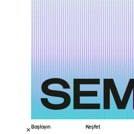
Başlayın
Keşfet