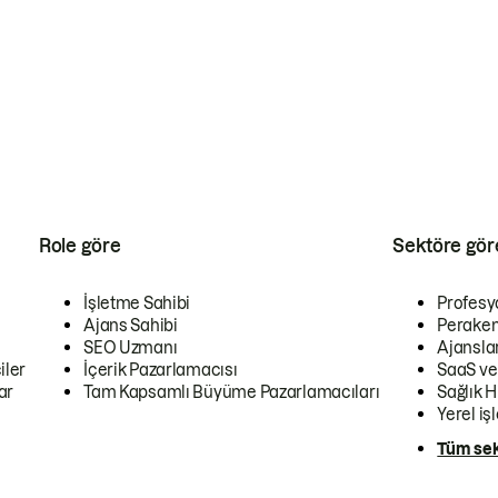
Role göre
Sektöre gör
İşletme Sahibi
Profesy
Ajans Sahibi
Peraken
SEO Uzmanı
Ajansla
iler
İçerik Pazarlamacısı
SaaS ve
ar
Tam Kapsamlı Büyüme Pazarlamacıları
Sağlık H
Yerel iş
Tüm sek