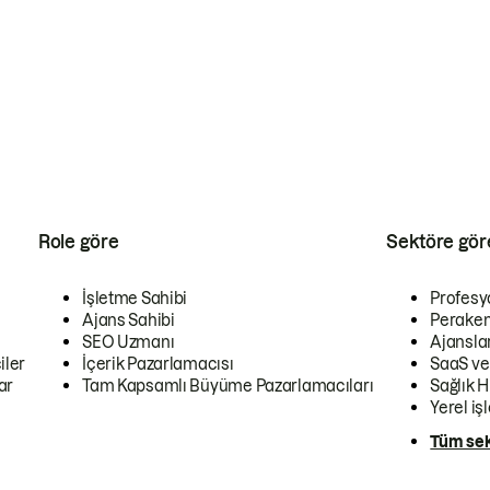
Role göre
Sektöre gör
İşletme Sahibi
Profesy
Ajans Sahibi
Peraken
SEO Uzmanı
Ajansla
iler
İçerik Pazarlamacısı
SaaS ve
ar
Tam Kapsamlı Büyüme Pazarlamacıları
Sağlık H
Yerel iş
Tüm sek