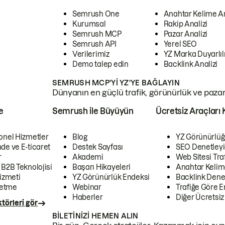
Semrush One
Anahtar Kelime A
Kurumsal
Rakip Analizi
Semrush MCP
Pazar Analizi
Semrush API
Yerel SEO
Verilerimiz
YZ Marka Duyarlılı
Demo talep edin
Backlink Analizi
SEMRUSH MCP'YI YZ'YE BAĞLAYIN
Dünyanın en güçlü trafik, görünürlük ve pazar v
e
Semrush ile Büyüyün
Ücretsiz Araçları 
onel Hizmetler
Blog
YZ Görünürlüğ
de ve E-ticaret
Destek Sayfası
SEO Denetleyi
r
Akademi
Web Sitesi Traf
 B2B Teknolojisi
Başarı Hikayeleri
Anahtar Kelim
izmeti
YZ Görünürlük Endeksi
Backlink Denet
letme
Webinar
Trafiğe Göre En
Haberler
Diğer Ücretsiz
törleri gör
BILETINIZI HEMEN ALIN