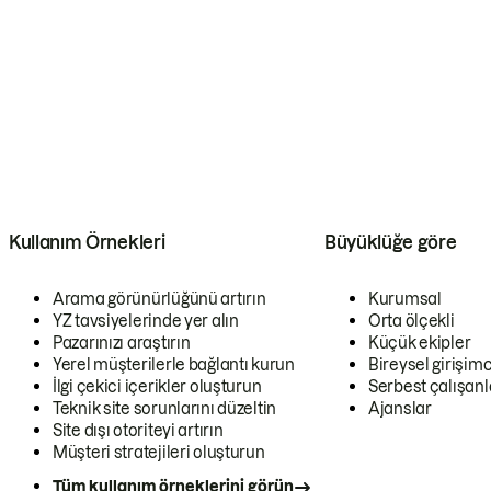
Kullanım Örnekleri
Büyüklüğe göre
Arama görünürlüğünü artırın
Kurumsal
YZ tavsiyelerinde yer alın
Orta ölçekli
Pazarınızı araştırın
Küçük ekipler
Yerel müşterilerle bağlantı kurun
Bireysel girişimc
İlgi çekici içerikler oluşturun
Serbest çalışanl
Teknik site sorunlarını düzeltin
Ajanslar
Site dışı otoriteyi artırın
Müşteri stratejileri oluşturun
Tüm kullanım örneklerini görün