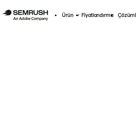
Ürün
Fiyatlandırma
Çözüml