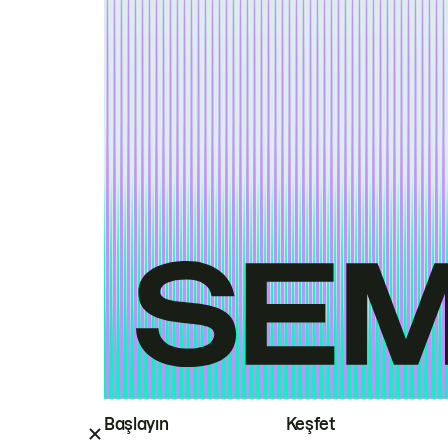
Başlayın
Keşfet