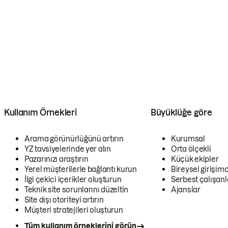
Kullanım Örnekleri
Büyüklüğe göre
Arama görünürlüğünü artırın
Kurumsal
YZ tavsiyelerinde yer alın
Orta ölçekli
Pazarınızı araştırın
Küçük ekipler
Yerel müşterilerle bağlantı kurun
Bireysel girişimc
İlgi çekici içerikler oluşturun
Serbest çalışanl
Teknik site sorunlarını düzeltin
Ajanslar
Site dışı otoriteyi artırın
Müşteri stratejileri oluşturun
Tüm kullanım örneklerini görün