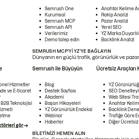
Semrush One
Anahtar Kelime A
Kurumsal
Rakip Analizi
Semrush MCP
Pazar Analizi
Semrush API
Yerel SEO
Verilerimiz
YZ Marka Duyarlılı
Demo talep edin
Backlink Analizi
SEMRUSH MCP'YI YZ'YE BAĞLAYIN
Dünyanın en güçlü trafik, görünürlük ve pazar v
e
Semrush ile Büyüyün
Ücretsiz Araçları 
onel Hizmetler
Blog
YZ Görünürlüğ
de ve E-ticaret
Destek Sayfası
SEO Denetleyi
r
Akademi
Web Sitesi Traf
 B2B Teknolojisi
Başarı Hikayeleri
Anahtar Kelim
izmeti
YZ Görünürlük Endeksi
Backlink Denet
letme
Webinar
Trafiğe Göre En
Haberler
Diğer Ücretsiz
törleri gör
BILETINIZI HEMEN ALIN