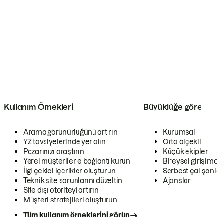
Kullanım Örnekleri
Büyüklüğe göre
Arama görünürlüğünü artırın
Kurumsal
YZ tavsiyelerinde yer alın
Orta ölçekli
Pazarınızı araştırın
Küçük ekipler
Yerel müşterilerle bağlantı kurun
Bireysel girişimc
İlgi çekici içerikler oluşturun
Serbest çalışanl
Teknik site sorunlarını düzeltin
Ajanslar
Site dışı otoriteyi artırın
Müşteri stratejileri oluşturun
Tüm kullanım örneklerini görün