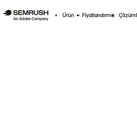
Ürün
Fiyatlandırma
Çözüml