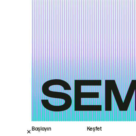
Başlayın
Keşfet