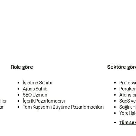
Role göre
Sektöre gör
İşletme Sahibi
Profesy
Ajans Sahibi
Peraken
SEO Uzmanı
Ajansla
iler
İçerik Pazarlamacısı
SaaS ve
ar
Tam Kapsamlı Büyüme Pazarlamacıları
Sağlık H
Yerel iş
Tüm sek