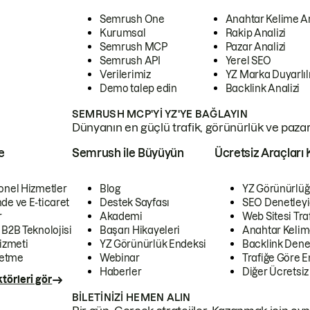
Semrush One
Anahtar Kelime A
Kurumsal
Rakip Analizi
Semrush MCP
Pazar Analizi
Semrush API
Yerel SEO
Verilerimiz
YZ Marka Duyarlılı
Demo talep edin
Backlink Analizi
SEMRUSH MCP'YI YZ'YE BAĞLAYIN
Dünyanın en güçlü trafik, görünürlük ve pazar v
e
Semrush ile Büyüyün
Ücretsiz Araçları 
onel Hizmetler
Blog
YZ Görünürlüğ
de ve E-ticaret
Destek Sayfası
SEO Denetleyi
r
Akademi
Web Sitesi Traf
 B2B Teknolojisi
Başarı Hikayeleri
Anahtar Kelim
izmeti
YZ Görünürlük Endeksi
Backlink Denet
letme
Webinar
Trafiğe Göre En
Haberler
Diğer Ücretsiz
törleri gör
BILETINIZI HEMEN ALIN