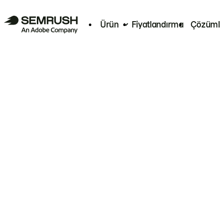
Ürün
Fiyatlandırma
Çözüml