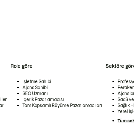
Role göre
Sektöre gör
İşletme Sahibi
Profesy
Ajans Sahibi
Peraken
SEO Uzmanı
Ajansla
iler
İçerik Pazarlamacısı
SaaS ve
ar
Tam Kapsamlı Büyüme Pazarlamacıları
Sağlık H
Yerel iş
Tüm sek