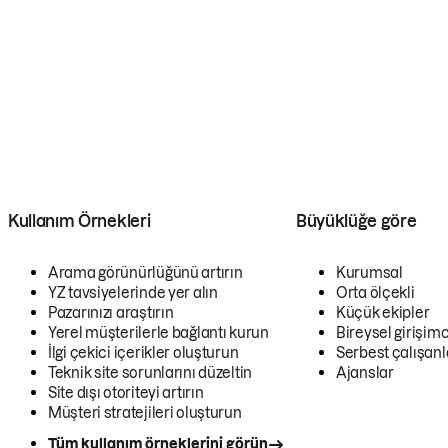
Kullanım Örnekleri
Büyüklüğe göre
Arama görünürlüğünü artırın
Kurumsal
YZ tavsiyelerinde yer alın
Orta ölçekli
Pazarınızı araştırın
Küçük ekipler
Yerel müşterilerle bağlantı kurun
Bireysel girişimc
İlgi çekici içerikler oluşturun
Serbest çalışanl
Teknik site sorunlarını düzeltin
Ajanslar
Site dışı otoriteyi artırın
Müşteri stratejileri oluşturun
Tüm kullanım örneklerini görün