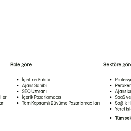
Role göre
Sektöre gör
İşletme Sahibi
Profesy
Ajans Sahibi
Peraken
SEO Uzmanı
Ajansla
iler
İçerik Pazarlamacısı
SaaS ve
ar
Tam Kapsamlı Büyüme Pazarlamacıları
Sağlık H
Yerel iş
Tüm sek