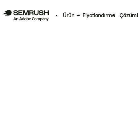
Ürün
Fiyatlandırma
Çözüml