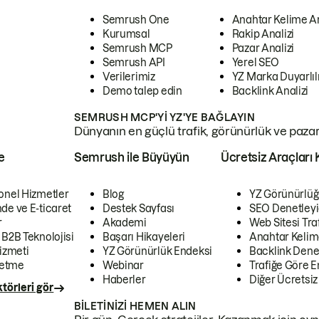
Semrush One
Anahtar Kelime A
Kurumsal
Rakip Analizi
Semrush MCP
Pazar Analizi
Semrush API
Yerel SEO
Verilerimiz
YZ Marka Duyarlılı
Demo talep edin
Backlink Analizi
SEMRUSH MCP'YI YZ'YE BAĞLAYIN
Dünyanın en güçlü trafik, görünürlük ve pazar v
e
Semrush ile Büyüyün
Ücretsiz Araçları 
onel Hizmetler
Blog
YZ Görünürlüğ
de ve E-ticaret
Destek Sayfası
SEO Denetleyi
r
Akademi
Web Sitesi Traf
 B2B Teknolojisi
Başarı Hikayeleri
Anahtar Kelim
izmeti
YZ Görünürlük Endeksi
Backlink Denet
letme
Webinar
Trafiğe Göre En
Haberler
Diğer Ücretsiz
törleri gör
BILETINIZI HEMEN ALIN