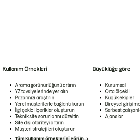
Kullanım Örnekleri
Büyüklüğe göre
Arama görünürlüğünü artırın
Kurumsal
YZ tavsiyelerinde yer alın
Orta ölçekli
Pazarınızı araştırın
Küçük ekipler
Yerel müşterilerle bağlantı kurun
Bireysel girişimc
İlgi çekici içerikler oluşturun
Serbest çalışanl
Teknik site sorunlarını düzeltin
Ajanslar
Site dışı otoriteyi artırın
Müşteri stratejileri oluşturun
Tüm kullanım örneklerini görün